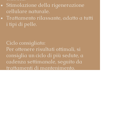
Stimolazione della rigenerazione
cellulare naturale.
Trattamento rilassante, adatto a tutti
i tipi di pelle.
Ciclo consigliato:
Per ottenere risultati ottimali, si
consiglia un ciclo di più sedute, a
cadenza settimanale, seguito da
trattamenti di mantenimento.
Importante:
Il trattamento luci al collagene è
totalmente sicuro, indolore e non
comporta esposizione ai raggi UV. È
ideale sia come prevenzione dei
segni dell’invecchiamento che come
supporto a programmi anti-age più
avanzati.