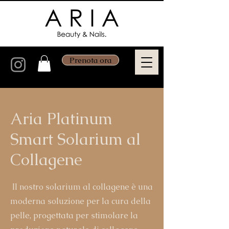
Prenota ora
Aria Platinum
Smart Solarium al
Collagene
Il nostro solarium al collagene è una
moderna soluzione per la cura della
pelle, progettata per stimolare la