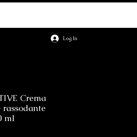
ails
Viso
Corpo
Shop
Tecnologie
Epilazio
Log In
TIVE Crema
e rassodante
0 ml