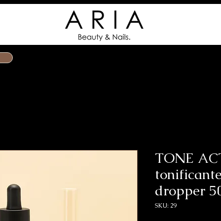
Home
N
TONE AC
tonificant
dropper 5
SKU: 29