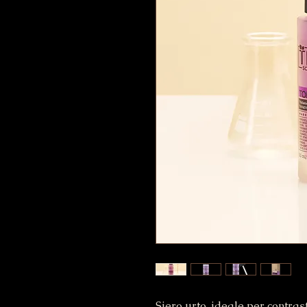
Siero urto, ideale per contras