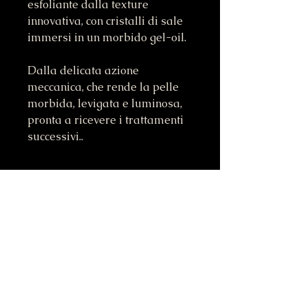
esfoliante dalla texture
innovativa, con cristalli di sale
immersi in un morbido gel-oil.
Dalla delicata azione
meccanica, che rende la pelle
morbida, levigata e luminosa,
pronta a ricevere i trattamenti
successivi..
INFORMAZIONI SUL
PRODOTTO
I prodotti della linea Body Space
POLITICA SU RESI E
contengono Green Ingredient,
RIMBORSI
ingrediente naturale ottenuto grazie
ad un processo tecnologico basato
Siamo impegnati a garantire la tua
sui principi della chimica verde e
INFO SPEDIZIONI
soddisfazione. Se per qualsiasi
sostenibilità ambientale.
motivo non sei completamente