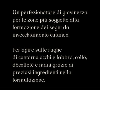
Un perfezionatore di giovinezza
per le zone più soggette alla
formazione dei segni da
invecchiamento cutaneo.
Per agire sulle rughe
di contorno occhi e labbra, collo,
décolleté e mani grazie ai
preziosi ingredienti nella
formulazione.
INFORMAZIONI SUL
PRODOTTO
I prodotti della linea Age Stellar
POLITICA SU RESI E
contengono: White Ingredient,
RIMBORSI
ingrediente prodotto per mezzo di
processi biotecnologici che